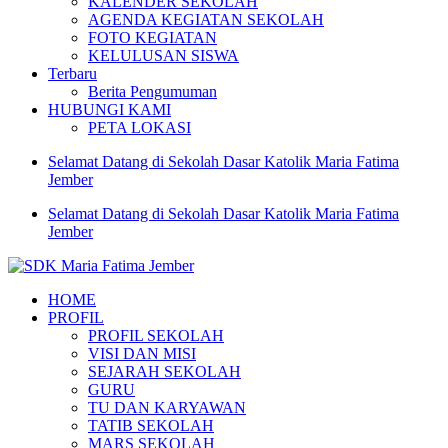
KALENDER SEKOLAH
AGENDA KEGIATAN SEKOLAH
FOTO KEGIATAN
KELULUSAN SISWA
Terbaru
Berita Pengumuman
HUBUNGI KAMI
PETA LOKASI
Selamat Datang di Sekolah Dasar Katolik Maria Fatima
Jember
Selamat Datang di Sekolah Dasar Katolik Maria Fatima
Jember
SDK Maria Fatima Jember
Website Resmi Sekolah Dasar Katolik Maria Fatima Jember
HOME
PROFIL
PROFIL SEKOLAH
VISI DAN MISI
SEJARAH SEKOLAH
GURU
TU DAN KARYAWAN
TATIB SEKOLAH
MARS SEKOLAH