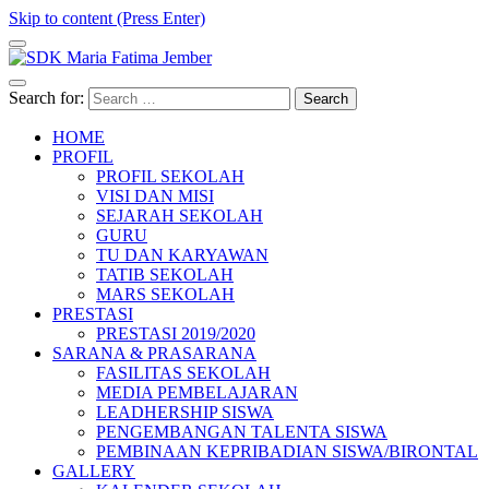
Skip to content (Press Enter)
SDK Maria Fatima Jember
Website Resmi Sekolah Dasar Katolik Maria Fatima Jember
Search for:
HOME
PROFIL
PROFIL SEKOLAH
VISI DAN MISI
SEJARAH SEKOLAH
GURU
TU DAN KARYAWAN
TATIB SEKOLAH
MARS SEKOLAH
PRESTASI
PRESTASI 2019/2020
SARANA & PRASARANA
FASILITAS SEKOLAH
MEDIA PEMBELAJARAN
LEADHERSHIP SISWA
PENGEMBANGAN TALENTA SISWA
PEMBINAAN KEPRIBADIAN SISWA/BIRONTAL
GALLERY