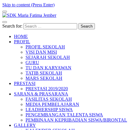
Skip to content (Press Enter)
SDK Maria Fatima Jember
Website Resmi Sekolah Dasar Katolik Maria Fatima Jember
Search for:
HOME
PROFIL
PROFIL SEKOLAH
VISI DAN MISI
SEJARAH SEKOLAH
GURU
TU DAN KARYAWAN
TATIB SEKOLAH
MARS SEKOLAH
PRESTASI
PRESTASI 2019/2020
SARANA & PRASARANA
FASILITAS SEKOLAH
MEDIA PEMBELAJARAN
LEADHERSHIP SISWA
PENGEMBANGAN TALENTA SISWA
PEMBINAAN KEPRIBADIAN SISWA/BIRONTAL
GALLERY