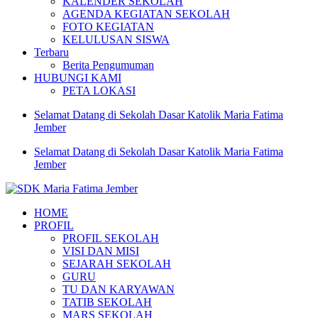
KALENDER SEKOLAH
AGENDA KEGIATAN SEKOLAH
FOTO KEGIATAN
KELULUSAN SISWA
Terbaru
Berita Pengumuman
HUBUNGI KAMI
PETA LOKASI
Selamat Datang di Sekolah Dasar Katolik Maria Fatima
Jember
Selamat Datang di Sekolah Dasar Katolik Maria Fatima
Jember
SDK Maria Fatima Jember
Website Resmi Sekolah Dasar Katolik Maria Fatima Jember
HOME
PROFIL
PROFIL SEKOLAH
VISI DAN MISI
SEJARAH SEKOLAH
GURU
TU DAN KARYAWAN
TATIB SEKOLAH
MARS SEKOLAH